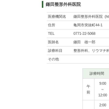
鎌田整形外科医院
医療機関名
鎌田整形外科医院
(h
住所
亀岡市突抜町44-1
TEL
0771-22-5068
医師名
鎌田 雄一郎
診療科目
整形外科、リウマチ
その他
診療時間
9:00
午
～
前
12:00
2:00